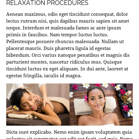
RELAXATION PROCEDURES
Aenean maximus, odio eget tincidunt consequat, dolor
lectus rutrum nisi, quis dapibus mauris sapien sit amet
neque. Interdum et malesuada fames ac ante ipsum
primis in faucibus. Nam tempor luctus luctus.
Pellentesque posuere rhoncus malesuada. Nullam ut
placerat mauris. Duis pharetra ligula id egestas
bibendum. Orci varius natoque penatibus et magnis dis
parturient montes, nascetur ridiculus mus. Quisque
tincidunt luctus ex eget aliquam. In dui ante, laoreet at
egestas fringilla, iaculis id magna.
Dicta sunt explicabo. Nemo enim ipsam voluptatem quia
voluptas sit aspernatur aut odit aut fugit, sed quia. Nemo