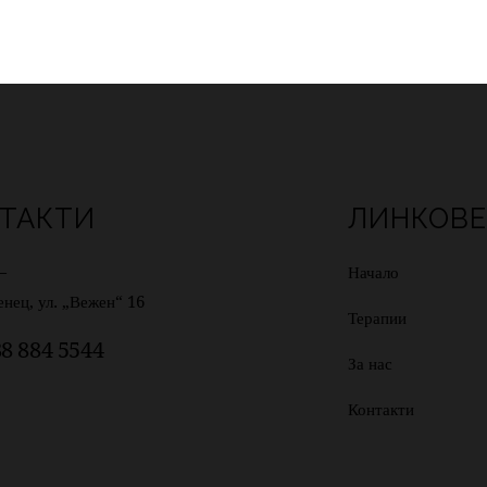
ТАКТИ
ЛИНКОВ
—
Начало
енец, ул. „Вежен“ 16
Терапии
88 884 5544
За нас
Контакти