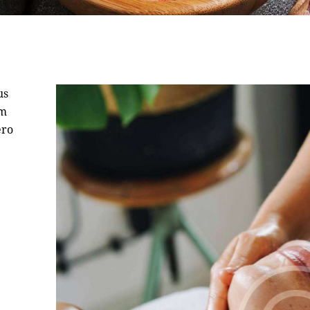
us
um
ero