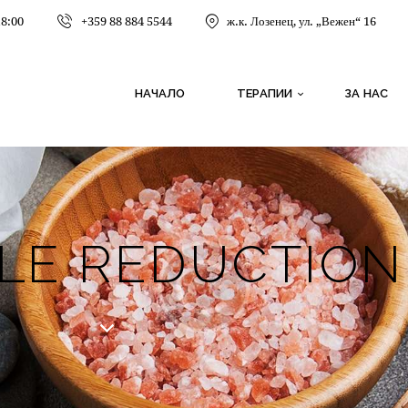
18:00
+359 88 884 5544
ж.к. Лозенец, ул. „Вежен“ 16
НАЧАЛО
ТЕРАПИИ
ЗА НАС
LE REDUCTION