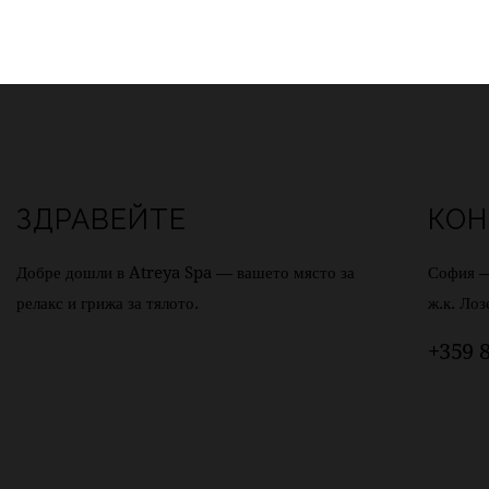
ЗДРАВЕЙТЕ
КОН
Добре дошли в Atreya Spa — вашето място за
София 
релакс и грижа за тялото.
ж.к. Лоз
+359 