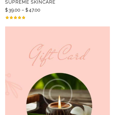
SUPREME SKINCARE
$
39.00
–
$
47.00
Rated
5.00
out of 5