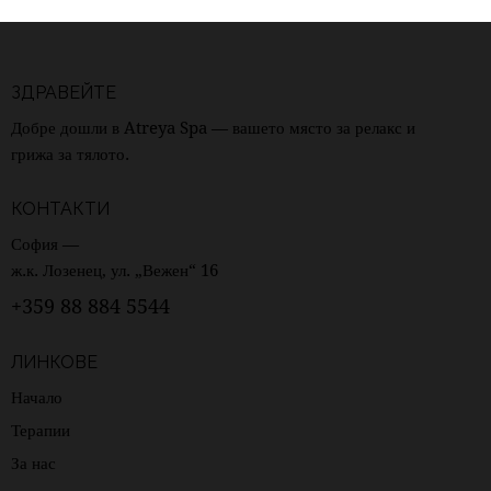
ЗДРАВЕЙТЕ
Добре дошли в Atreya Spa — вашето място за релакс и
грижа за тялото.
КОНТАКТИ
София —
ж.к. Лозенец, ул. „Вежен“ 16
+359 88 884 5544
ЛИНКОВЕ
Начало
Терапии
За нас