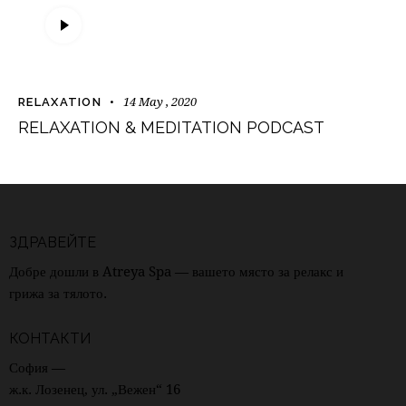
Audio
Player
14 May , 2020
RELAXATION
RELAXATION & MEDITATION PODCAST
ЗДРАВЕЙТЕ
Добре дошли в Atreya Spa — вашето място за релакс и
грижа за тялото.
КОНТАКТИ
София —
ж.к. Лозенец, ул. „Вежен“ 16