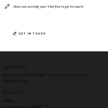
ЗДРАВЕЙТЕ
Добре дошли в Atreya Spa — вашето място за релакс и
грижа за тялото.
КОНТАКТИ
София —
ж.к. Лозенец, ул. „Вежен“ 16