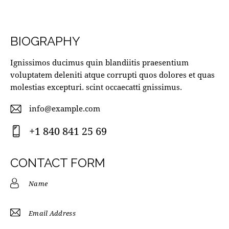
BIOGRAPHY
Ignissimos ducimus quin blandiitis praesentium
voluptatem deleniti atque corrupti quos dolores et quas
molestias excepturi. scint occaecatti gnissimus.
info@example.com
E-
+1 840 841 25 69
m
Ph
ail
on
CONTACT FORM
:
e: